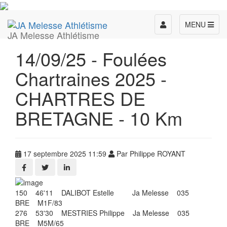
Toggle
MENU
JA Melesse Athlétisme
navigation
14/09/25 - Foulées
Chartraines 2025 -
CHARTRES DE
BRETAGNE - 10 Km
17 septembre 2025 11:59
Par Philippe ROYANT
150 46'11 DALIBOT Estelle Ja Melesse 035
BRE M1F/83
276 53'30 MESTRIES Philippe Ja Melesse 035
BRE M5M/65